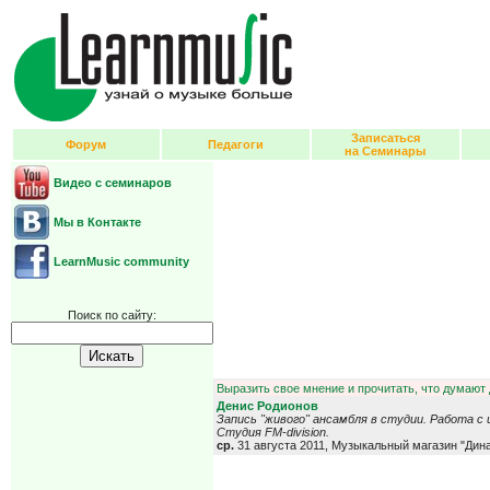
Записаться
Форум
Педагоги
на Семинары
Видео с семинаров
Мы в Контакте
LearnMusic community
Поиск по сайту:
Выразить свое мнение и прочитать, что думают 
Денис Родионов
Запись "живого" ансамбля в студии. Работа с 
Студия FM-division.
ср.
31 августа 2011, Музыкальный магазин "Дин