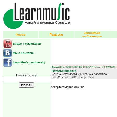
Записаться
Форум
Педагоги
на Семинары
Видео с семинаров
Мы в Контакте
LearnMusic community
Выразить свое мнение и прочитать, что думают 
Наталья Киряхно
Соул и Блюз вокал. Вокальный ансамбль.
Поиск по сайту:
сб.
22 октября 2011, Блёр-Кафе
репортер: Ирина Фомина