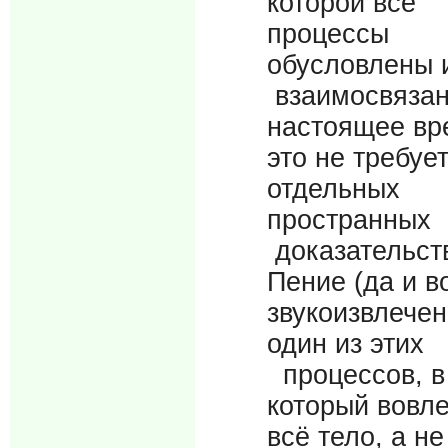
которой все
процессы
обусловлены 
взаимосвязан
настоящее вр
это не требуе
отдельных
пространных
доказательст
Пение (да и 
звукоизвлечен
один из этих
процессов, в
который вовл
всё тело, а не