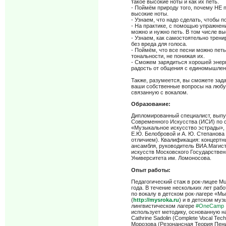
такое высокие ноты и как их петь.
- Поймём природу того, почему НЕ 
высокие ноты.
- Узнаем, что надо сделать, чтобы п
- На практике, с помощью упражнен
можно и нужно петь. В том числе вы
- Узнаем, как самостоятельно трен
без вреда для голоса.
- Поймём, что все песни можно петь
тональности, не понижая их.
- Сможем зарядиться хорошей энерг
радость от общения с единомышле
Также, разумеется, вы сможете зад
ваши собственные вопросы на любу
связанную с вокалом.
Образование:
Дипломированный специалист, выпу
Современного Искусства (ИСИ) по 
«Музыкальное искусство эстрады»,
Е.Ю. Белобровой и А. Ю. Степанова 
отличием). Квалификация: концертн
ансамбля, руководитель ВИА.Магис
искусств Московского Государствен
Университета им. Ломоносова.
Опыт работы:
Педагогический стаж в рок-лицее Mu
года. В течение нескольких лет раб
по вокалу в детском рок-лагере «М
(
http://mysroka.ru
) и в детском муз
лингвистическом лагере
#OneCamp
использует методику, основанную н
Cathrine Sadolin (Complete Vocal Tech
Морозова (Резонансная Теория Пен