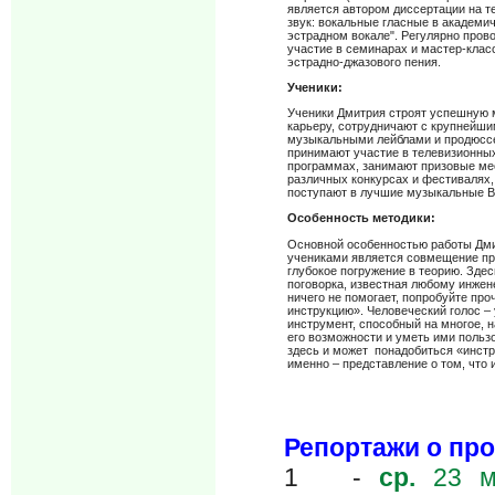
является автором диссертации на т
звук: вокальные гласные в академи
эстрадном вокале".
Регулярно пров
участие в семинарах и мастер-клас
эстрадно-джазового пения.
Ученики:
Ученики Дмитрия строят успешную
карьеру, сотрудничают с крупнейш
музыкальными лейблами и продюсс
принимают участие в телевизионных
программах, занимают призовые ме
различных конкурсах и фестивалях,
поступают в лучшие музыкальные 
Особенность методики:
Основной особенностью работы Дм
учениками является совмещение пр
глубокое погружение в теорию. Зде
поговорка, известная любому инжене
ничего не помогает, попробуйте про
инструкцию». Человеческий голос –
инструмент, способный на многое, н
его возможности и уметь ими польз
здесь и может понадобиться «инстр
именно – представление о том, что и
Репортажи о пр
1 -
ср.
23 м