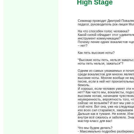
High Stage
Семинар проводит Дмитрий Поваляе
педагог, руководитель рок-лицея Mu
На что способен голос человека?
Какой силой обладает этот удивите
инструмент коммуникации?
Почему пение одних вокалистов «це
– нет?
Как петь высокие ноты?
“Высокие ноты петь, нельзя зажатьс
ноты петь нельзя, зажаться”?
Одним из самых уважаемых и почи
среди вокалистов для многих являе
высокие ноты. Многие вообще не ви
песне, если в ней нет пронзительны
бемоль.
И хорошо, если человек умеет эти н
нет? Как часто мы, вокалисты, подх
высоким нотам, начинаем чувствова
неуверенность, вероятность того, ч
сейчас не возьмём? И вот мы уже с
этой ноте. Вот она, уже на следую
изо всех сил стараемся, закрываем
Дальше как в тумане. Не взяли. Или 
внутри всё сжалось и заболело. Зна
мастер-класс для вас!
Что мы будем делать?
- Максимально подробно разберемся