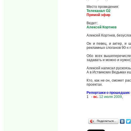
Место проведения:
Телеканал О2
Прямой эфир
Ведет:
Алексей Кортнев
Алексей Кортнев, безусло
Он и певец, и актер, и 
рекламных слоганов 90-х 
Обо всех вышеперечислен
задавать и можно и нужно
Алексей написал рускоязы
А в Иствикских Ведьмах ещ
Кто, как не он, сможет р
проектах.
Репортажи о прошедших 
1 -
вс.
12 июля 2009
,
Поделиться…