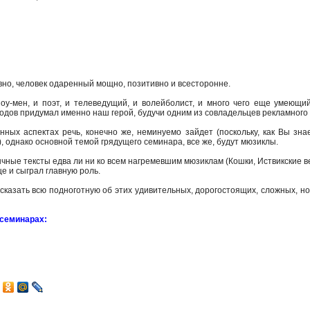
вно, человек одаренный мощно, позитивно и всесторонне.
шоу-мен, и поэт, и телеведущий, и волейболист, и много чего еще умеющи
годов придумал именно наш герой, будучи одним из совладельцев рекламного 
ных аспектах речь, конечно же, неминуемо зайдет (поскольку, как Вы зн
), однако основной темой грядущего семинара, все же, будут мюзиклы.
чные тексты едва ли ни ко всем нагремевшим мюзиклам (Кошки, Иствикские в
е и сыграл главную роль.
ассказать всю подноготную об этих удивительных, дорогостоящих, сложных, 
семинарах: