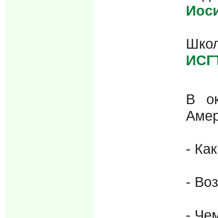
Иоси
Школ
ИСГ
В ок
Амер
- Ка
- Во
- Че