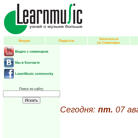
Записаться
Форум
Педагоги
на Семинары
Видео с семинаров
Мы в Контакте
LearnMusic community
Поиск по сайту:
Сегодня:
пт.
07 ав