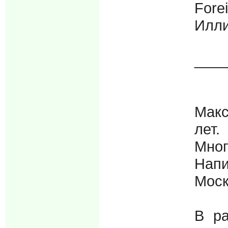
Fore
Илли
____
Макс
лет.
Мног
Напи
Моск
В ра