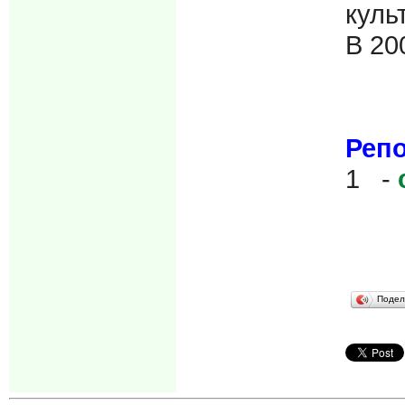
куль
В 20
Реп
1 -
Подел