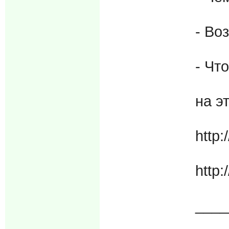
- Во
- Чт
на э
http:
http:/
____