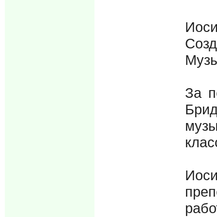
Иоси
Созд
Музы
За п
Брид
музы
клас
Иос
преп
рабо