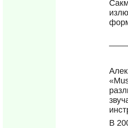
Сакм
излю
форм
____
Алек
«Mus
разл
звуч
инст
В 20