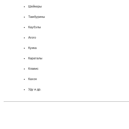
Шейкеры
Тамбурины
Каубэлы
Агого
Куика
Караталы
Клавис
Кахон
Уду и др.