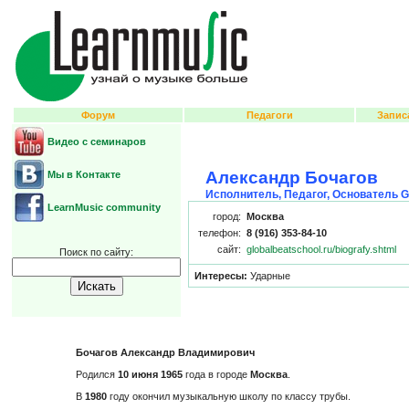
Форум
Педагоги
Запис
Видео с семинаров
Александр Бочагов
Мы в Контакте
Исполнитель, Педагог, Основатель Gl
LearnMusic community
город:
Москва
телефон:
8 (916) 353-84-10
сайт:
globalbeatschool.ru/biografy.shtml
Поиск по сайту:
Интересы:
Ударные
Бочагов Александр Владимирович
Родился
10 июня 1965
года в городе
Москва
.
В
1980
году окончил музыкальную школу по классу трубы.