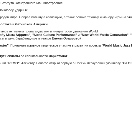
Института Электронного Машиностроения.
о классу ударных.
родов мира. Собрал большую коллекцию, а также освоил технику и манеру игры на э
остока
и
Латинской Америки
.
вляясь активным пропагандистом и инициатором движения
World
абу Мама Африка"
,
"World Culture Performance"
и
"New World Music Generation"
,
"
сы и двух барабанщиков в театре
Елены Озерцовой
.
aster"
. Принимал активное творческое участие в развитии проекта
"World Music Jazz
тут Рекламы
по специальности
маркетолог
.
ании
"REMO"
, Алексадр Бочагов открыл первую в России перкуссионную школу
"GLOB