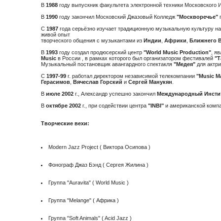
В
1988
году выпускник факультета электронной техники Московского 
В
1990
году закончил Московский Джазовый Колледж
"Москворечье"
п
С
1987
года серьёзно изучает традиционную музыкальную культуру на
живой опыт
творческого общения с музыкантами из
Индии
,
Африки
,
Ближнего В
В
1993
году создал продюсерский центр
"World Music Production"
, я
Music
в России , в рамках которого был организатором фестивалей
"Т
Музыкальный постановщик авангардного спектакля
"Медея"
для актри
С
1997-99
г. работал директором независимой телекомпании
"Music M
Герасимов
,
Вячеслав Горский
и
Сергей Манукян
.
В
июле 2002
г., Александр успешно закончил
Международный Инсти
В
октябре 2002
г., при содействии центра
"INBI"
и американской комп
Творческие вехи:
Modern Jazz Project ( Виктора Осипова )
Фонограф Джаз Бэнд ( Сергея Жилина )
Группа "Auravita" ( World Music )
Группа "Melange" ( Африка )
Группа "Soft Animals" ( Acid Jazz )