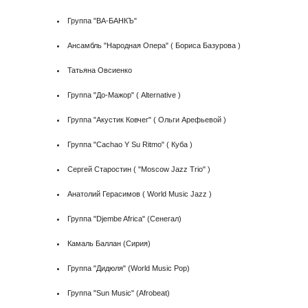
Группа "ВА-БАНКЪ"
Ансамбль "Народная Опера" ( Бориса Базурова )
Татьяна Овсиенко
Группа "До-Мажор" ( Alternative )
Группа "Акустик Ковчег" ( Ольги Арефьевой )
Группа "Сachao Y Su Ritmo" ( Куба )
Сергей Старостин ( "Moscow Jazz Trio" )
Анатолий Герасимов ( World Music Jazz )
Группа "Djembe Africa" (Сенегал)
Камаль Баллан (Сирия)
Группа "Дидюля" (World Musiс Pop)
Группа "Sun Music" (Afrobeat)