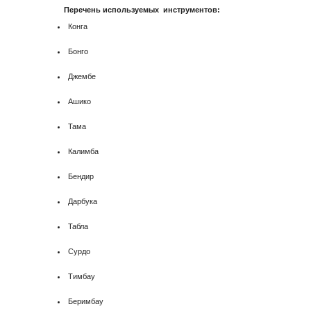
Перечень используемых инструментов:
Конга
Бонго
Джембе
Ашико
Тама
Калимба
Бендир
Дарбука
Табла
Сурдо
Тимбау
Беримбау