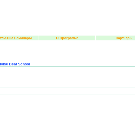
аться на Семинары
О Программе
Партнеры
obal Beat School