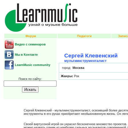
Форум
Педагоги
Запис
Видео с семинаров
Сергей Клевенский
Мы в Контакте
мультиинструменталист
LearnMusic community
город:
Москва
Жанры:
Рок
Поиск по сайту:
Сергей Клевенский - мультиинструменталист, освоивший более десятка
инструменты в его руках приобретают необыкновенную жизнь. Он легк
Своей виртуозной игрой он украсил бесконечное множество проектов. С
можно назвать одним из наиболее сильных музыкантов современной 