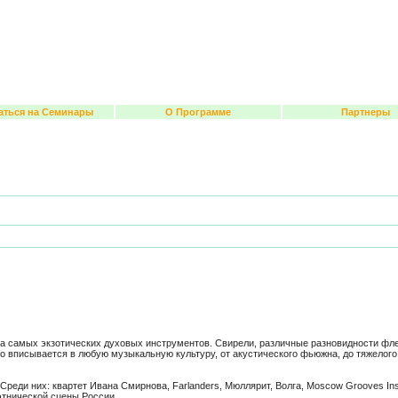
аться на Семинары
О Программе
Партнеры
 самых экзотических духовых инструментов. Свирели, различные разновидности флейт,
о вписывается в любую музыкальную культуру, от акустического фьюжна, до тяжелого 
реди них: квартет Ивана Смирнова, Farlanders, Мюллярит, Волга, Moscow Grooves Insti
этнической сцены России.