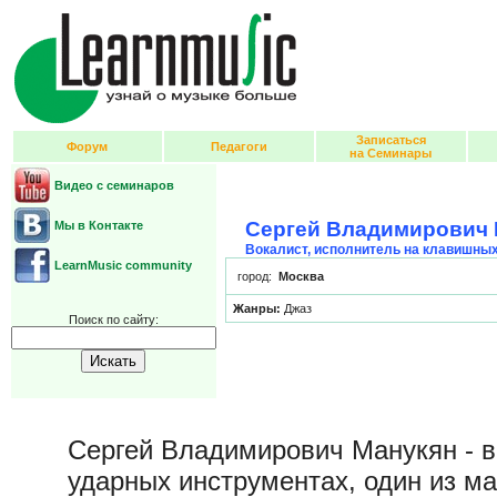
Записаться
Форум
Педагоги
на Семинары
Видео с семинаров
Сергей Владимирович 
Мы в Контакте
Вокалист, исполнитель на клавишны
LearnMusic community
город:
Москва
Жанры:
Джаз
Поиск по сайту:
Сергей Владимирович Манукян - в
ударных инструментах, один из м