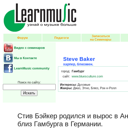
Записаться
Форум
Педагоги
на Семинары
Видео с семинаров
Steve Baker
Мы в Контакте
харпер, блюзмен.
LearnMusic community
город:
Гамбург
сайт:
www.bluesculture.com
Поиск по сайту:
Интересы:
Духовые
Жанры:
Джаз, Этно, Блюз, Рок-н-Ролл
Стив Бэйкер родился и вырос в А
близ Гамбурга в Германии.