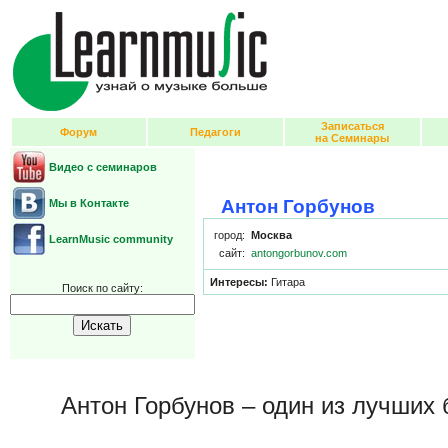
Записаться
Форум
Педагоги
на Семинары
Видео с семинаров
Антон Горбунов
Мы в Контакте
город:
Москва
LearnMusic community
сайт:
antongorbunov.com
Интересы:
Гитара
Поиск по сайту:
Антон Горбунов – один из лучших 