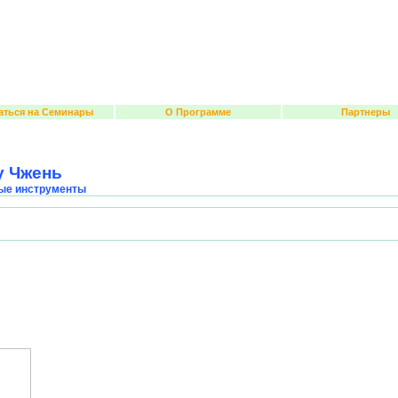
аться на Семинары
О Программе
Партнеры
у Чжень
ые инструменты