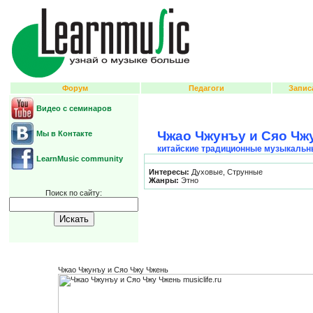
Форум
Педагоги
Запис
Видео с семинаров
Чжао Чжунъу и Сяо Чж
Мы в Контакте
китайские традиционные музыкальн
LearnMusic community
Интересы:
Духовые, Струнные
Жанры:
Этно
Поиск по сайту:
Чжао Чжунъу и Сяо Чжу Чжень