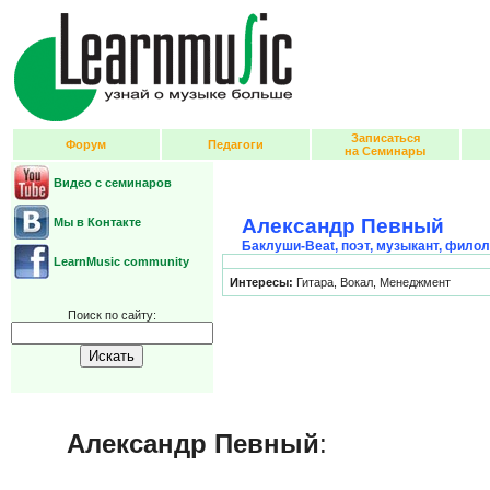
Записаться
Форум
Педагоги
на Семинары
Видео с семинаров
Александр Певный
Мы в Контакте
Баклуши-Beat, поэт, музыкант, филол
LearnMusic community
Интересы:
Гитара, Вокал, Менеджмент
Поиск по сайту:
Александр Певный
: