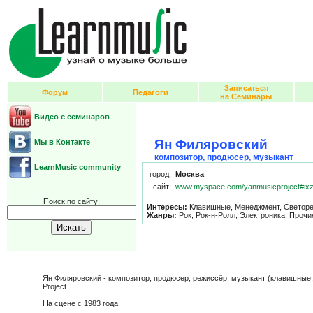
Записаться
Форум
Педагоги
на Семинары
Видео с семинаров
Ян Филяровский
Мы в Контакте
композитор, продюсер, музыкант
LearnMusic community
город:
Москва
сайт:
www.myspace.com/yanmusicproject#ix
Поиск по сайту:
Интересы:
Клавишные, Менеджмент, Светоре
Жанры:
Рок, Рок-н-Ролл, Электроника, Проч
Ян Филяровский - композитор, продюсер, режиссёр, музыкант (клавишные, 
Project.
На сцене с 1983 года.