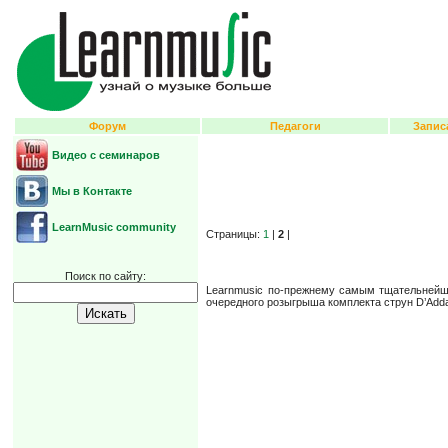
Форум
Педагоги
Запис
Видео с семинаров
Мы в Контакте
LearnMusic community
Страницы:
1
|
2
|
Поиск по сайту:
Learnmusic по-прежнему самым тщательнейши
очередного розыгрыша комплекта струн D’Addar