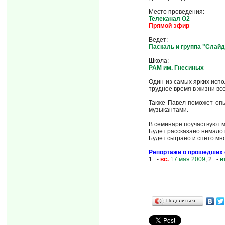
Место проведения:
Телеканал О2
Прямой эфир
Ведет:
Паскаль и группа "Слайд
Школа:
РАМ им. Гнесиных
Один из самых ярких испо
трудное время в жизни все
Также Павел поможет опы
музыкантами.
В семинаре поучаствуют м
Будет рассказано немало
Будет сыграно и спето мн
Репортажи о прошедших 
1 -
вс.
17 мая 2009
,
2 -
в
Поделиться…