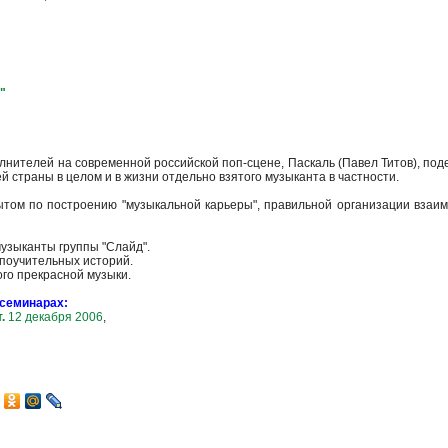
"
лнителей на современной российской поп-сцене, Паскаль (Павел Титов), по
й страны в целом и в жизни отдельно взятого музыканта в частности.
том по построению "музыкальной карьеры", правильной организации взаи
узыканты группы "Слайд".
 поучительных историй.
ого прекрасной музыки.
семинарах:
т.
12 декабря 2006
,