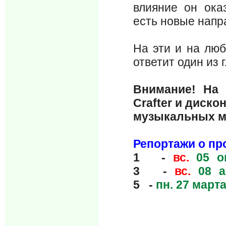
влияние он ока
есть новые напр
На эти и на люб
ответит один из
Внимание! На 
Crafter и диско
музыкальных м
Репортажи о п
1 -
вс.
05 ок
3 -
вс.
08 а
5 -
пн.
27 марта