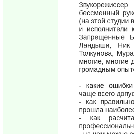
Звукорежиссер
бессменный руко
(на этой студии
и исполнители 
Запрещенные Б
Ландыши, Ник 
Толкунова, Мура
многие, многие 
громадным опыто
- какие ошибк
чаще всего допу
- как правильн
прошла наиболе
- как расчит
профессиональн
- на чем можно