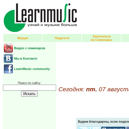
Записаться
Форум
Педагоги
на Семинары
Видео с семинаров
Мы в Контакте
LearnMusic community
Поиск по сайту:
Сегодня:
пт.
07 август
Будем благодарны, если подел