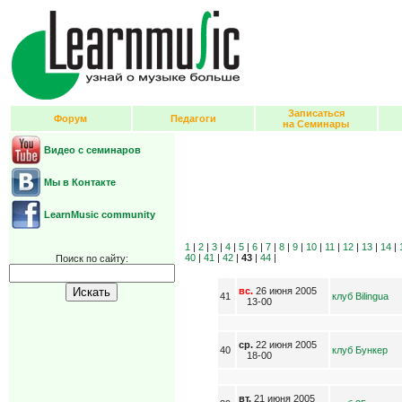
Записаться
Форум
Педагоги
на Семинары
Видео с семинаров
Мы в Контакте
LearnMusic community
1
|
2
|
3
|
4
|
5
|
6
|
7
|
8
|
9
|
10
|
11
|
12
|
13
|
14
|
40
|
41
|
42
|
43
|
44
|
Поиск по сайту:
вс.
26 июня 2005
41
клуб Bilingua
13-00
ср.
22 июня 2005
40
клуб Бункер
18-00
вт.
21 июня 2005