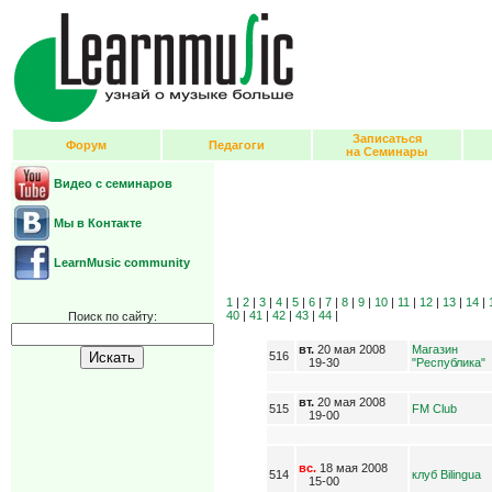
Записаться
Форум
Педагоги
на Семинары
Видео с семинаров
Мы в Контакте
LearnMusic community
1
|
2
|
3
|
4
|
5
|
6
|
7
|
8
|
9
|
10
|
11
|
12
|
13
|
14
|
40
|
41
|
42
|
43
|
44
|
Поиск по сайту:
вт.
20 мая 2008
Магазин
516
19-30
"Республика"
вт.
20 мая 2008
515
FM Club
19-00
вс.
18 мая 2008
514
клуб Bilingua
15-00