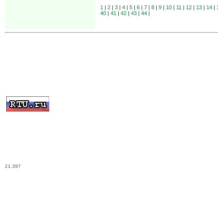
1
|
2
|
3
|
4
|
5
|
6
|
7
|
8
|
9
|
10
|
11
|
12
|
13
|
14
|
40
|
41
|
42
|
43
|
44
|
21.397