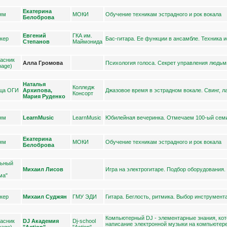
Екатерина
 мм
МОКИ
Обучение техникам эстрадного и рок вокала
Белоброва
Евгений
ГКА им.
нкер
Бас-гитара. Ее функции в ансамбле. Техника и
Степанов
Маймонида
пасник
Алла Громова
Психология голоса. Секрет управления людьми
bage)
Наталья
Колледж
ица ОГИ
Архипова,
Джазовое время в эстрадном вокале. Свинг, л
Консорт
Мария Руденко
 мм
LearnMusic
LearnMusic
Юбилейная вечеринка. Отмечаем 100-ый семи
Екатерина
 мм
МОКИ
Обучение техникам эстрадного и рок вокала
Белоброва
льный
Михаил Лисов
Игра на электрогитаре. Подбор оборудования.
ма"
нкер
Михаил Суджян
ГМУ ЭДИ
Гитара. Беглость, ритмика. Выбор инструмента
Компьютерный DJ - элементарные знания, кот
пасник
DJ Академия
Dj-school
написание электронной музыки на компьютере
bage)
"Action"
"Action"