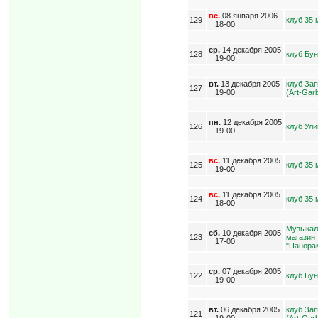
вс.
08 января 2006
129
клуб 35
18-00
ср.
14 декабря 2005
128
клуб Бу
19-00
вт.
13 декабря 2005
клуб За
127
19-00
(Art-Gar
пн.
12 декабря 2005
126
клуб Ул
19-00
вс.
11 декабря 2005
125
клуб 35
19-00
вс.
11 декабря 2005
124
клуб 35
18-00
Музыка
сб.
10 декабря 2005
123
магазин
17-00
"Панора
ср.
07 декабря 2005
122
клуб Бу
19-00
вт.
06 декабря 2005
клуб За
121
19-00
(Art-Gar