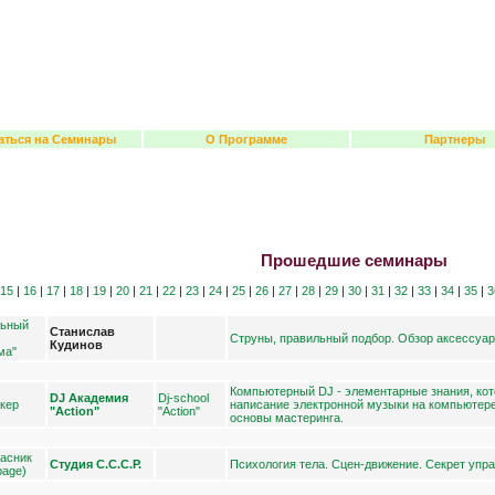
аться на Семинары
О Программе
Партнеры
Прошедшие семинары
|
15
|
16
|
17
|
18
|
19
|
20
|
21
|
22
|
23
|
24
|
25
|
26
|
27
|
28
|
29
|
30
|
31
|
32
|
33
|
34
|
35
|
3
льный
Станислав
Струны, правильный подбор. Обзор аксессуар
Кудинов
ма"
Компьютерный DJ - элементарные знания, кот
DJ Академия
Dj-school
нкер
написание электронной музыки на компьютере
"Action"
"Action"
основы мастеринга.
пасник
Студия С.С.С.Р.
Психология тела. Сцен-движение. Секрет упра
bage)