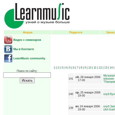
Форум
Педагоги
Запис
Видео с семинаров
Мы в Контакте
LearnMusic community
1
|
2
|
3
|
4
|
5
|
6
|
7
|
8
|
9
|
10
|
11
|
12
|
13
|
14
Поиск по сайту:
Музыка
сб.
28 января 2006
141
магазин
17-00
"Панора
ср.
25 января 2006
140
клуб Бу
19-00
вт.
24 января 2006
клуб За
139
19-00
(Art-Gar