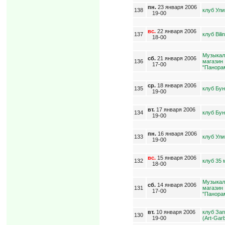
пн.
23 января 2006
138
клуб Ул
19-00
вс.
22 января 2006
137
клуб Bili
18-00
Музыка
сб.
21 января 2006
136
магазин
17-00
"Панора
ср.
18 января 2006
135
клуб Бу
19-00
вт.
17 января 2006
134
клуб Бу
19-00
пн.
16 января 2006
133
клуб Ул
19-00
вс.
15 января 2006
132
клуб 35
18-00
Музыка
сб.
14 января 2006
131
магазин
17-00
"Панора
вт.
10 января 2006
клуб За
130
19-00
(Art-Gar