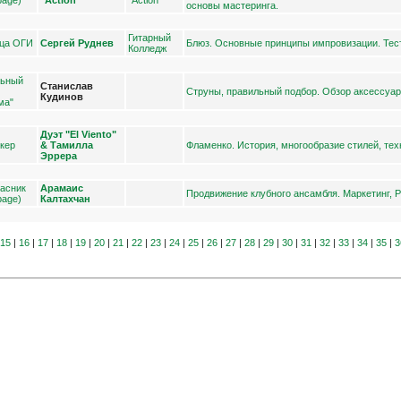
основы мастеринга.
Гитарный
ица ОГИ
Сергей Руднев
Блюз. Основные принципы импровизации. Тес
Колледж
льный
Станислав
Струны, правильный подбор. Обзор аксессуар
Кудинов
ма"
Дуэт "El Viento"
нкер
& Тамилла
Фламенко. История, многообразие стилей, тех
Эррера
пасник
Арамаис
Продвижение клубного ансамбля. Маркетинг, Р
bage)
Калтахчан
|
15
|
16
|
17
|
18
|
19
|
20
|
21
|
22
|
23
|
24
|
25
|
26
|
27
|
28
|
29
|
30
|
31
|
32
|
33
|
34
|
35
|
3