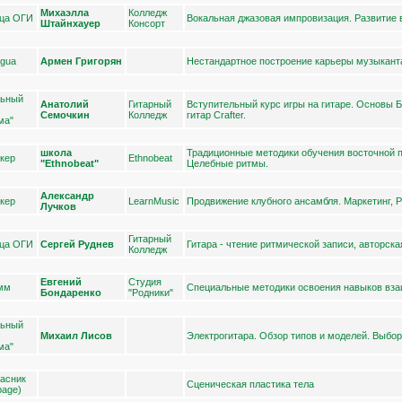
Михаэлла
Колледж
ица ОГИ
Вокальная джазовая импровизация. Развитие 
Штайнхауер
Консорт
ngua
Армен Григорян
Нестандартное построение карьеры музыканта
льный
Анатолий
Гитарный
Вступительный курс игры на гитаре. Основы Б
Семочкин
Колледж
гитар Crafter.
ма"
школа
Традиционные методики обучения восточной 
нкер
Еthnobeat
"Ethnobeat"
Целебные ритмы.
Александр
нкер
LearnMusic
Продвижение клубного ансамбля. Маркетинг, 
Лучков
Гитарный
ица ОГИ
Сергей Руднев
Гитара - чтение ритмической записи, авторск
Колледж
Евгений
Студия
 мм
Специальные методики освоения навыков взаи
Бондаренко
"Родники"
льный
Михаил Лисов
Электрогитара. Обзор типов и моделей. Выбор
ма"
пасник
Сценическая пластика тела
bage)