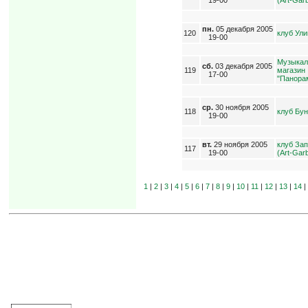
пн.
05 декабря 2005
120
клуб Ул
19-00
Музыка
сб.
03 декабря 2005
119
магазин
17-00
"Панора
ср.
30 ноября 2005
118
клуб Бу
19-00
вт.
29 ноября 2005
клуб За
117
19-00
(Art-Gar
1
|
2
|
3
|
4
|
5
|
6
|
7
|
8
|
9
|
10
|
11
|
12
|
13
|
14