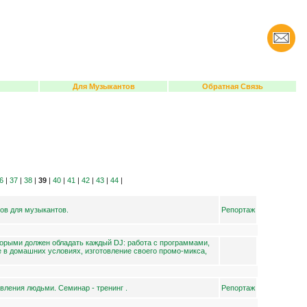
Для Музыкантов
Обратная Связь
6
|
37
|
38
|
39
|
40
|
41
|
42
|
43
|
44
|
ов для музыкантов.
Репортаж
орыми должен обладать каждый DJ: работа с программами,
 в домашних условиях, изготовление своего промо-микса,
вления людьми. Семинар - тренинг .
Репортаж