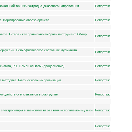
вокальной техники эстрадно-джазового направления
Репортаж
. Формирование образа артиста.
Репортаж
люза. Гитара - как правильно выбрать инструмент. Обзор
Репортаж
перкуссии. Психофизическое состояние музыканта.
Репортаж
Реклама, PR. Обмен опытом (продолжение).
Репортаж
ая методика. Блюз, основы импровизации.
Репортаж
модействия музыкантов в рок-группе.
Репортаж
 электрогитары в зависимости от стиля исполняемой музыки.
Репортаж
Репортаж