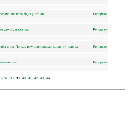
тирование желающих учиться.
Репортаж
ов для музыкантов.
Репортаж
ника игры. Польза изучения фламенко для гитариста.
Репортаж
еклама, PR.
Репортаж
6
|
37
|
38
|
39
|
40
|
41
|
42
|
43
|
44
|