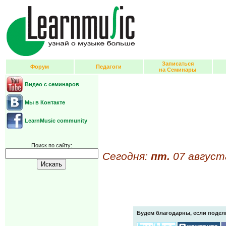
Записаться
Форум
Педагоги
на Семинары
Видео с семинаров
Мы в Контакте
LearnMusic community
Поиск по сайту:
Сегодня:
пт.
07 август
Будем благодарны, если подел